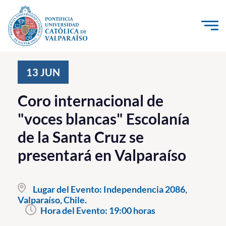
Click acá para ir directamente al contenido
La Universidad
13
JUN
Investigación, Creación e Innovación
Coro internacional de
PUCV Internacional
"voces blancas" Escolanía
Vinculación con el Medio
de la Santa Cruz se
presentará en Valparaíso
Admisión
Pregrado
Lugar del Evento:
Independencia 2086,
Valparaíso, Chile.
Postgrado
Hora del Evento:
19:00 horas
Formación Continua