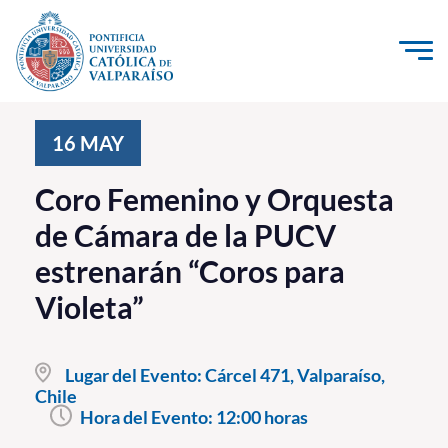
Click acá para ir directamente al contenido
La Universidad
16
MAY
Investigación, Creación e Innovación
Coro Femenino y Orquesta
PUCV Internacional
de Cámara de la PUCV
Vinculación con el Medio
estrenarán “Coros para
Violeta”
Admisión
Pregrado
Lugar del Evento:
Cárcel 471, Valparaíso,
Chile
Postgrado
Hora del Evento:
12:00 horas
Formación Continua