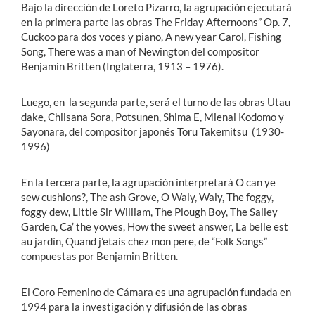
Bajo la dirección de Loreto Pizarro, la agrupación ejecutará
en la primera parte las obras The Friday Afternoons” Op. 7,
Cuckoo para dos voces y piano, A new year Carol, Fishing
Song, There was a man of Newington del compositor
Benjamin Britten (Inglaterra, 1913 – 1976).
Luego, en la segunda parte, será el turno de las obras Utau
dake, Chiisana Sora, Potsunen, Shima E, Mienai Kodomo y
Sayonara, del compositor japonés Toru Takemitsu (1930-
1996)
En la tercera parte, la agrupación interpretará O can ye
sew cushions?, The ash Grove, O Waly, Waly, The foggy,
foggy dew, Little Sir William, The Plough Boy, The Salley
Garden, Ca’ the yowes, How the sweet answer, La belle est
au jardín, Quand j’etais chez mon pere, de “Folk Songs”
compuestas por Benjamin Britten.
El Coro Femenino de Cámara es una agrupación fundada en
1994 para la investigación y difusión de las obras