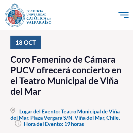
Click acá para ir directamente al contenido
La Universidad
18
OCT
Investigación, Creación e Innovación
Coro Femenino de Cámara
PUCV Internacional
PUCV ofrecerá concierto en
Vinculación con el Medio
el Teatro Municipal de Viña
del Mar
Admisión
Pregrado
Lugar del Evento:
Teatro Municipal de Viña
del Mar. Plaza Vergara S/N. Viña del Mar, Chile.
Postgrado
Hora del Evento:
19 horas
Formación Continua