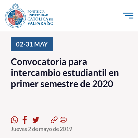
Click acá para ir directamente al contenido
La Universidad
02-31
MAY
Investigación, Creación e Innovación
Convocatoria para
PUCV Internacional
intercambio estudiantil en
Vinculación con el Medio
primer semestre de 2020
Admisión
Pregrado
Postgrado
Jueves 2 de mayo de 2019
Formación Continua