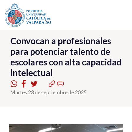
Click acá para ir directamente al contenido
La Universidad
Convocan a profesionales
para potenciar talento de
Investigación, Creación e Innovación
escolares con alta capacidad
PUCV Internacional
intelectual
Vinculación con el Medio
Admisión
Martes 23 de septiembre de 2025
Pregrado
Postgrado
Formación Continua