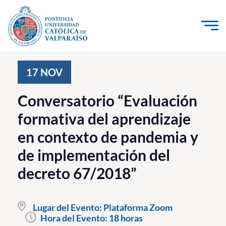
Click acá para ir directamente al contenido
La Universidad
17
NOV
Investigación, Creación e Innovación
Conversatorio “Evaluación
PUCV Internacional
formativa del aprendizaje
Vinculación con el Medio
en contexto de pandemia y
de implementación del
Admisión
decreto 67/2018”
Pregrado
Postgrado
Lugar del Evento:
Plataforma Zoom
Hora del Evento:
18 horas
Formación Continua