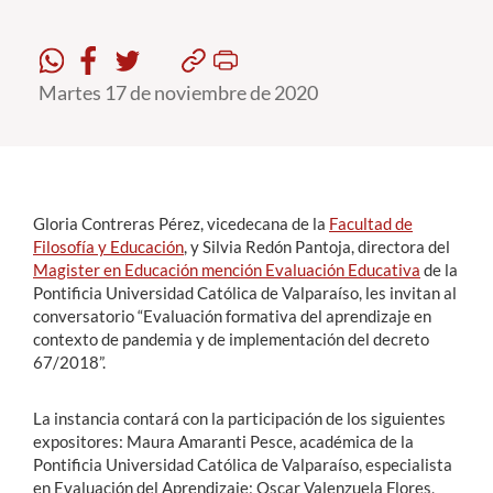
Estudiantes
Martes 17 de noviembre de 2020
Académicos
Funcionarios
Alumni
Gloria Contreras Pérez, vicedecana de la
Facultad de
Filosofía y Educación
, y Silvia Redón Pantoja, directora del
Magister en Educación mención Evaluación Educativa
de la
English
Pontificia Universidad Católica de Valparaíso, les invitan al
conversatorio “Evaluación formativa del aprendizaje en
contexto de pandemia y de implementación del decreto
67/2018”.
La instancia contará con la participación de los siguientes
expositores: Maura Amaranti Pesce, académica de la
Pontificia Universidad Católica de Valparaíso, especialista
en Evaluación del Aprendizaje; Oscar Valenzuela Flores,