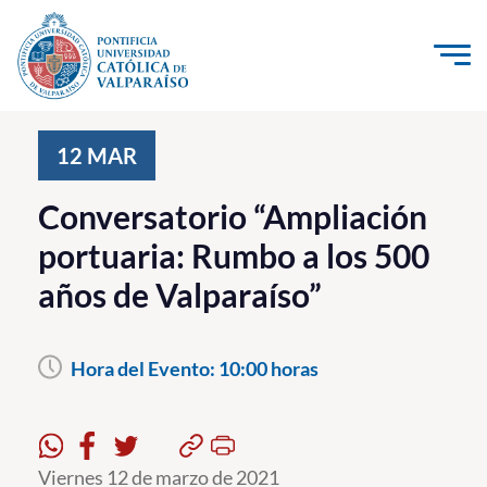
Click acá para ir directamente al contenido
La Universidad
12
MAR
Investigación, Creación e Innovación
Conversatorio “Ampliación
PUCV Internacional
portuaria: Rumbo a los 500
Vinculación con el Medio
años de Valparaíso”
Admisión
Hora del Evento:
10:00 horas
Pregrado
Postgrado
Formación Continua
Viernes 12 de marzo de 2021