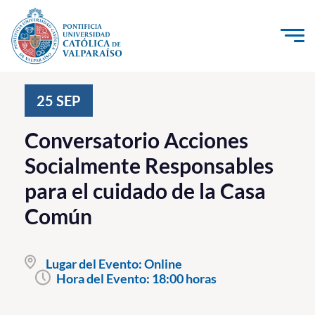
Click acá para ir directamente al contenido
La Universidad
25
SEP
Investigación, Creación e Innovación
Conversatorio Acciones
PUCV Internacional
Socialmente Responsables
Vinculación con el Medio
para el cuidado de la Casa
Común
Admisión
Pregrado
Lugar del Evento:
Online
Hora del Evento:
18:00 horas
Postgrado
Formación Continua