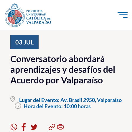
Click acá para ir directamente al contenido
La Universidad
03
JUL
Investigación, Creación e Innovación
Conversatorio abordará
PUCV Internacional
aprendizajes y desafíos del
Vinculación con el Medio
Acuerdo por Valparaíso
Admisión
Lugar del Evento:
Av. Brasil 2950, Valparaíso
Pregrado
Hora del Evento:
10:00 horas
Postgrado
Formación Continua