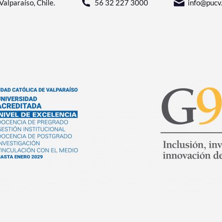
Valparaíso, Chile.
56 32 227 3000
info@pucv.