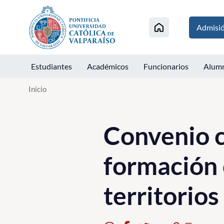
Click acá para ir directamente al contenido
Admisi
Estudiantes
Académicos
Funcionarios
Alum
Inicio
Convenio c
formación 
territorios