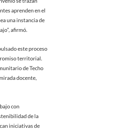
onvenio se trazan
antes aprenden en el
sea una instancia de
jo”, afirmó.
pulsado este proceso
romiso territorial.
omunitario de Techo
 mirada docente,
bajo con
tenibilidad de la
an iniciativas de