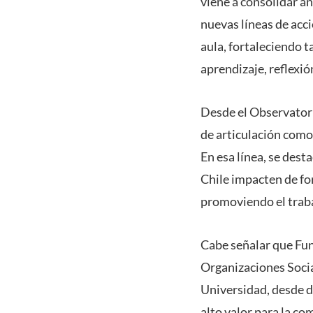
viene a consolidar añ
nuevas líneas de acci
aula, fortaleciendo 
aprendizaje, reflexi
Desde el Observator
de articulación como
En esa línea, se dest
Chile impacten de for
promoviendo el traba
Cabe señalar que Fun
Organizaciones Social
Universidad, desde d
alto valor para la co