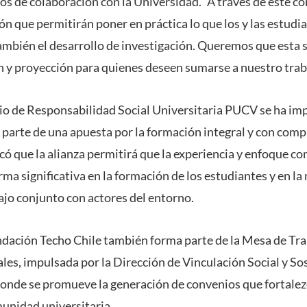
os de colaboración con la Universidad. “A través de este c
ón que permitirán poner en práctica lo que los y las estudi
también el desarrollo de investigación. Queremos que esta 
ón y proyección para quienes deseen sumarse a nuestro traba
io de Responsabilidad Social Universitaria PUCV se ha im
 parte de una apuesta por la formación integral y con comp
acó que la alianza permitirá que la experiencia y enfoque c
ma significativa en la formación de los estudiantes y en la
jo conjunto con actores del entorno.
dación Techo Chile también forma parte de la Mesa de Tra
es, impulsada por la Dirección de Vinculación Social y Sos
onde se promueve la generación de convenios que fortalezc
munidad universitaria.