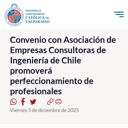
Click acá para ir directamente al contenido
La Universidad
Convenio con Asociación de
Empresas Consultoras de
Investigación, Creación e Innovación
Ingeniería de Chile
PUCV Internacional
promoverá
Vinculación con el Medio
perfeccionamiento de
Admisión
profesionales
Pregrado
Viernes 5 de diciembre de 2025
Postgrado
Formación Continua