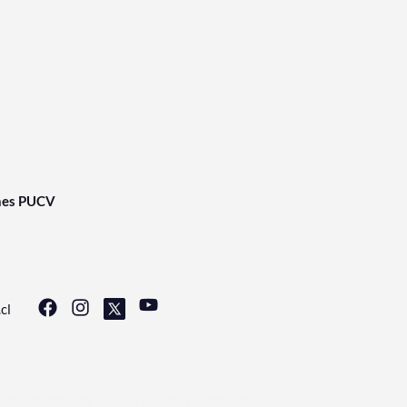
nes PUCV
cl