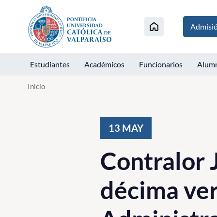
Click acá para ir directamente al contenido
Admisi
Estudiantes
Académicos
Funcionarios
Alum
Inicio
13
MAY
Contralor 
décima ve