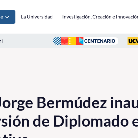
La Universidad
Investigación, Creación e Innovació
ón
ni
Jorge Bermúdez ina
rsión de Diplomado 