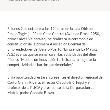
Estudiantes
Académicos
El lunes 2 de octubre, a las 12 horas en la sala Obispo
Funcionarios
Emilio Tagle (1-23) de Casa Central (Avenida Brasil 2950,
primer nivel, Valparaíso), se realizará la ceremonia de
Alumni
constitución de la primera Asociación Gremial de
Emprendedores del Barrio Puerto, “Emprende La Matriz
A.G.”, evento que se enmarca en las actividades del Bien
Público “Modelo de innovación turística para mejorar la
English
competitividad en barrios patrimoniales”.
En la oportunidad, estarán presentes el director regional de
Corfo, Gianni Rivera; el rector Claudio Elórtegui y el
profesor de la PUCV y presidente de la Corporación La
Matriz, padre Gonzalo Bravo.