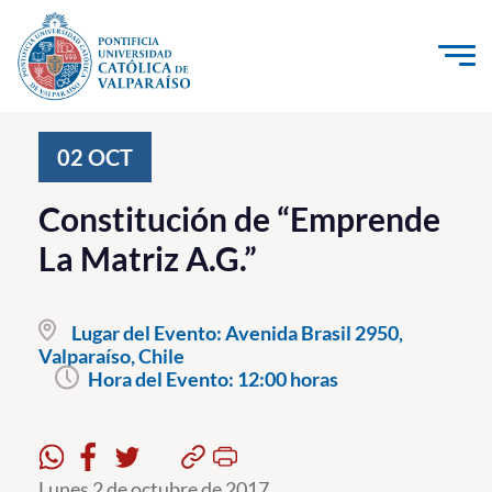
Click acá para ir directamente al contenido
La Universidad
02
OCT
Investigación, Creación e Innovación
Constitución de “Emprende
PUCV Internacional
La Matriz A.G.”
Vinculación con el Medio
Lugar del Evento:
Avenida Brasil 2950,
Admisión
Valparaíso, Chile
Hora del Evento:
12:00 horas
Pregrado
Postgrado
Formación Continua
Lunes 2 de octubre de 2017