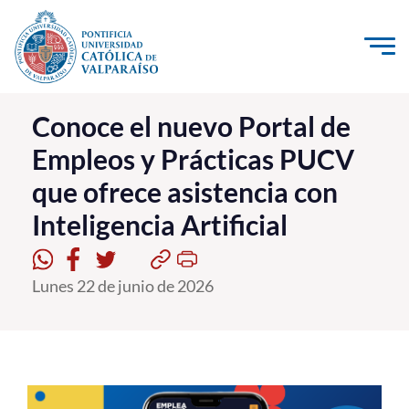
Click acá para ir directamente al contenido
La Universidad
Conoce el nuevo Portal de
Empleos y Prácticas PUCV
Investigación, Creación e Innovación
que ofrece asistencia con
PUCV Internacional
Inteligencia Artificial
Vinculación con el Medio
Admisión
Lunes 22 de junio de 2026
Pregrado
Postgrado
Formación Continua