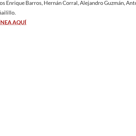
llos Enrique Barros, Hernán Corral, Alejandro Guzmán, An
ilillo.
ÍNEA AQUÍ