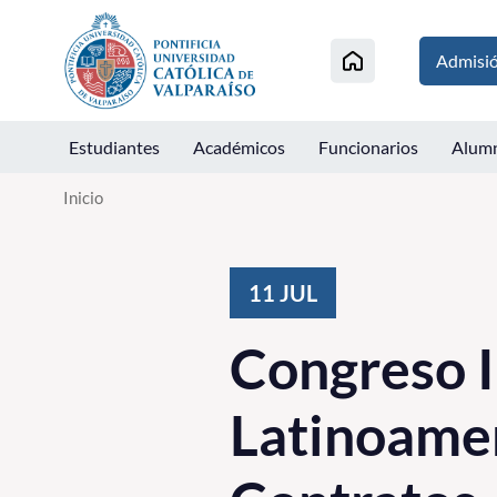
Click acá para ir directamente al contenido
Admisi
Estudiantes
Académicos
Funcionarios
Alum
Inicio
11
JUL
Congreso I
Latinoame