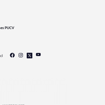
nes PUCV
cl