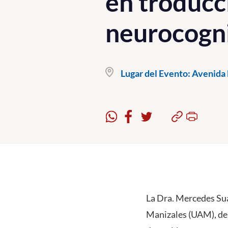
en troducc
neurocogni
Lugar del Evento:
Avenida E
La Dra. Mercedes Suá
Manizales (UAM), de 