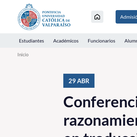
Click acá para ir directamente al contenido
Admisi
Estudiantes
Académicos
Funcionarios
Alum
Inicio
29
ABR
Conferenci
razonamien