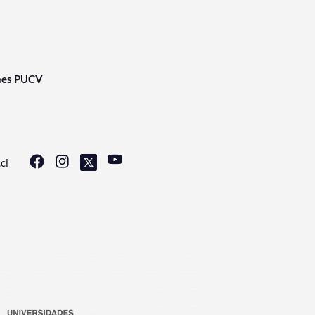
nes PUCV
cl