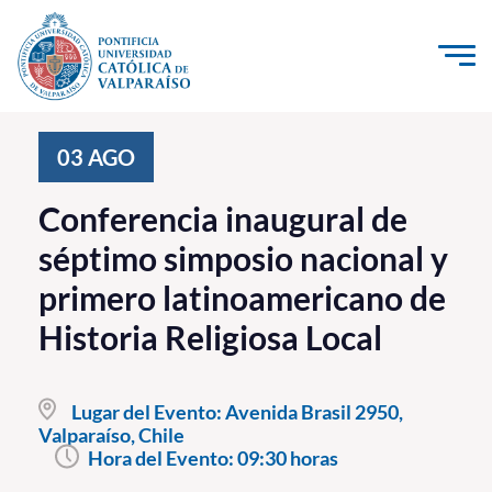
Click acá para ir directamente al contenido
La Universidad
03
AGO
Investigación, Creación e Innovación
Conferencia inaugural de
PUCV Internacional
séptimo simposio nacional y
Vinculación con el Medio
primero latinoamericano de
Historia Religiosa Local
Admisión
Pregrado
Lugar del Evento:
Avenida Brasil 2950,
Valparaíso, Chile
Postgrado
Hora del Evento:
09:30 horas
Formación Continua