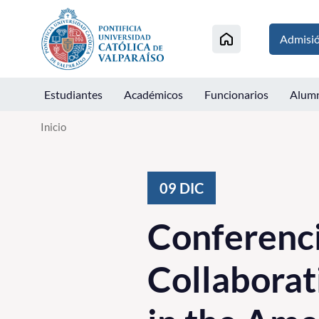
Click acá para ir directamente al contenido
Admisi
Estudiantes
Académicos
Funcionarios
Alum
Inicio
09
DIC
Conferenci
Collaborat