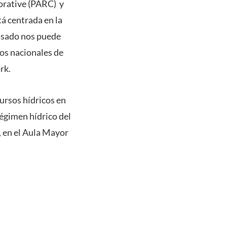
orative (PARC) y
á centrada en la
pasado nos puede
ros nacionales de
rk.
cursos hídricos en
régimen hídrico del
s, en el Aula Mayor