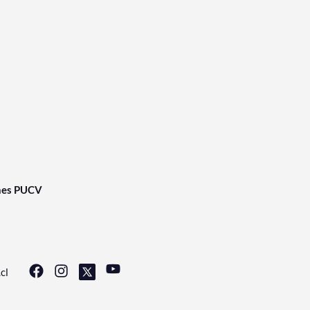
nes PUCV
cl