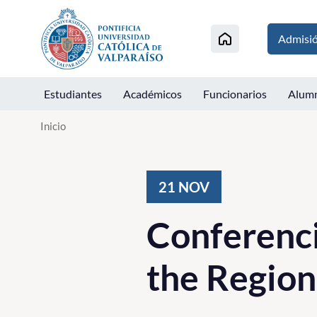
Click acá para ir directamente al contenido
Admisi
Estudiantes
Académicos
Funcionarios
Alum
Inicio
21
NOV
Conferenci
the Region