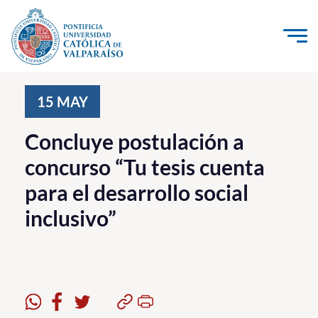
Click acá para ir directamente al contenido
La Universidad
15
MAY
Investigación, Creación e Innovación
Concluye postulación a
PUCV Internacional
concurso “Tu tesis cuenta
Vinculación con el Medio
para el desarrollo social
inclusivo”
Admisión
Pregrado
Postgrado
Formación Continua