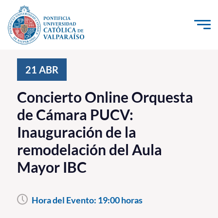
Click acá para ir directamente al contenido
La Universidad
21
ABR
Investigación, Creación e Innovación
Concierto Online Orquesta
PUCV Internacional
de Cámara PUCV:
Vinculación con el Medio
Inauguración de la
remodelación del Aula
Admisión
Mayor IBC
Pregrado
Postgrado
Hora del Evento:
19:00 horas
Formación Continua