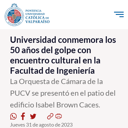
Click acá para ir directamente al contenido
La Universidad
Universidad conmemora los
50 años del golpe con
Investigación, Creación e Innovación
encuentro cultural en la
PUCV Internacional
Facultad de Ingeniería
Vinculación con el Medio
La Orquesta de Cámara de la
Admisión
PUCV se presentó en el patio del
Pregrado
edificio Isabel Brown Caces.
Postgrado
Jueves 31 de agosto de 2023
Formación Continua