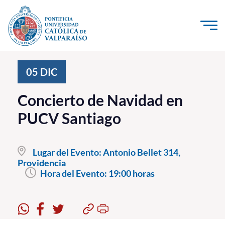
Click acá para ir directamente al contenido
La Universidad
05
DIC
Investigación, Creación e Innovación
Concierto de Navidad en
PUCV Internacional
PUCV Santiago
Vinculación con el Medio
Lugar del Evento:
Antonio Bellet 314,
Admisión
Providencia
Hora del Evento:
19:00 horas
Pregrado
Postgrado
Formación Continua