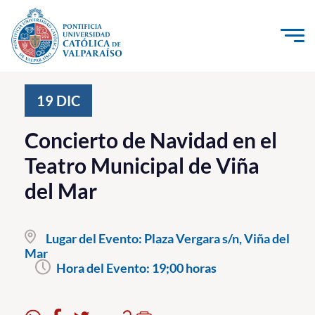
Click acá para ir directamente al contenido
La Universidad
19
DIC
Investigación, Creación e Innovación
Concierto de Navidad en el
PUCV Internacional
Teatro Municipal de Viña
Vinculación con el Medio
del Mar
Admisión
Lugar del Evento:
Plaza Vergara s/n, Viña del
Pregrado
Mar
Hora del Evento:
19;00 horas
Postgrado
Formación Continua