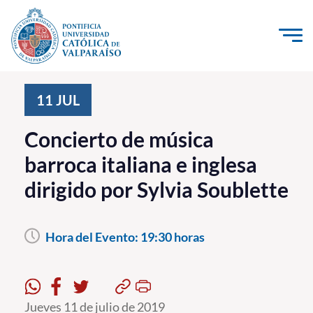
Click acá para ir directamente al contenido
La Universidad
11
JUL
Investigación, Creación e Innovación
Concierto de música
PUCV Internacional
barroca italiana e inglesa
Vinculación con el Medio
dirigido por Sylvia Soublette
Admisión
Hora del Evento:
19:30 horas
Pregrado
Postgrado
Formación Continua
Jueves 11 de julio de 2019