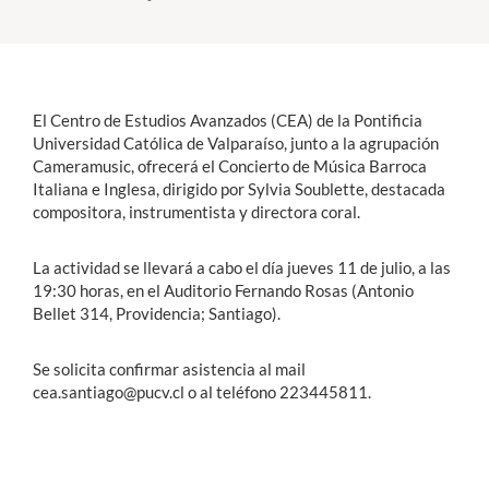
Estudiantes
Académicos
El Centro de Estudios Avanzados (CEA) de la Pontificia
Funcionarios
Universidad Católica de Valparaíso, junto a la agrupación
Cameramusic, ofrecerá el Concierto de Música Barroca
Alumni
Italiana e Inglesa, dirigido por Sylvia Soublette, destacada
compositora, instrumentista y directora coral.
La actividad se llevará a cabo el día jueves 11 de julio, a las
English
19:30 horas, en el Auditorio Fernando Rosas (Antonio
Bellet 314, Providencia; Santiago).
Se solicita confirmar asistencia al mail
cea.santiago@pucv.cl o al teléfono 223445811.