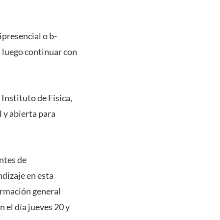
presencial o b-
a luego continuar con
Instituto de Física,
 y abierta para
antes de
dizaje en esta
formación general
n el día jueves 20 y