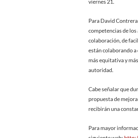
viernes 21.
Para David Contreras
competencias de los 
colaboración, de faci
están colaborando a 
más equitativa y más 
autoridad.
Cabe señalar que dur
propuesta de mejora
recibirán una constan
Para mayor informaci
siguiente web:
http: