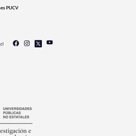
nes PUCV
cl