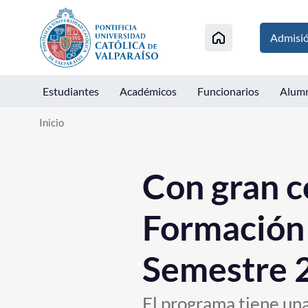
Click acá para ir directamente al contenido
Admisi
Estudiantes
Académicos
Funcionarios
Alum
Inicio
Con gran co
Formación 
Semestre 
El programa tiene una