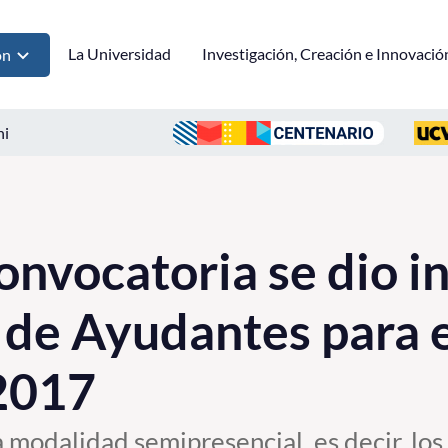
La Universidad
Investigación, Creación e Innovació
ón
ni
nvocatoria se dio ini
de Ayudantes para e
2017
 modalidad semipresencial, es decir, los