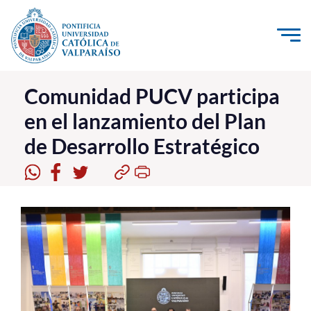
Click acá para ir directamente al contenido
La Universidad
Comunidad PUCV participa
en el lanzamiento del Plan
Investigación, Creación e Innovación
de Desarrollo Estratégico
PUCV Internacional
Vinculación con el Medio
Admisión
Pregrado
Postgrado
Formación Continua