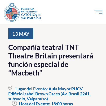
Click acá para ir directamente al contenido
La Universidad
13
MAY
Investigación, Creación e Innovación
Compañía teatral TNT
PUCV Internacional
Theatre Britain presentará
Vinculación con el Medio
función especial de
“Macbeth”
Admisión
Pregrado
Lugar del Evento:
Aula Mayor PUCV,
Edificio Isabel Brown Caces (Av. Brasil 2241,
Postgrado
subsuelo, Valparaíso)
Formación Continua
Hora del Evento:
18:00 horas