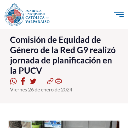
Click acá para ir directamente al contenido
La Universidad
Comisión de Equidad de
Género de la Red G9 realizó
Investigación, Creación e Innovación
jornada de planificación en
PUCV Internacional
la PUCV
Vinculación con el Medio
Admisión
Viernes 26 de enero de 2024
Pregrado
Postgrado
Formación Continua