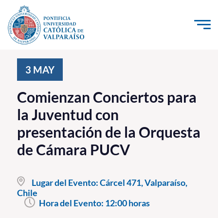
Click acá para ir directamente al contenido
La Universidad
3
MAY
Investigación, Creación e Innovación
Comienzan Conciertos para
PUCV Internacional
la Juventud con
Vinculación con el Medio
presentación de la Orquesta
de Cámara PUCV
Admisión
Pregrado
Lugar del Evento:
Cárcel 471, Valparaíso,
Chile
Postgrado
Hora del Evento:
12:00 horas
Formación Continua