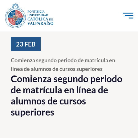
Click acá para ir directamente al contenido
La Universidad
23
FEB
Investigación, Creación e Innovación
Comienza segundo periodo de matrícula en
PUCV Internacional
línea de alumnos de cursos superiores
Vinculación con el Medio
Comienza segundo periodo
de matrícula en línea de
Admisión
alumnos de cursos
superiores
Pregrado
Postgrado
Formación Continua