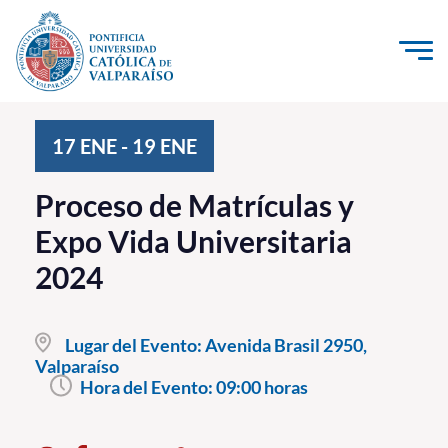
Click acá para ir directamente al contenido
La Universidad
17
ENE
-
19
ENE
Investigación, Creación e Innovación
Proceso de Matrículas y
PUCV Internacional
Expo Vida Universitaria
Vinculación con el Medio
2024
Admisión
Lugar del Evento:
Avenida Brasil 2950,
Pregrado
Valparaíso
Hora del Evento:
09:00 horas
Postgrado
Formación Continua