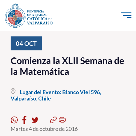
Click acá para ir directamente al contenido
La Universidad
04
OCT
Investigación, Creación e Innovación
Comienza la XLII Semana de
PUCV Internacional
la Matemática
Vinculación con el Medio
Lugar del Evento:
Blanco Viel 596,
Admisión
Valparaíso, Chile
Pregrado
Postgrado
Martes 4 de octubre de 2016
Formación Continua