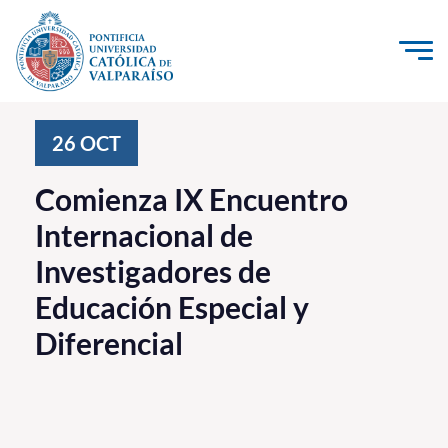
Click acá para ir directamente al contenido
La Universidad
26
OCT
Investigación, Creación e Innovación
Comienza IX Encuentro
PUCV Internacional
Internacional de
Vinculación con el Medio
Investigadores de
Educación Especial y
Admisión
Diferencial
Pregrado
Postgrado
Formación Continua