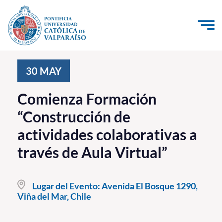
Click acá para ir directamente al contenido
La Universidad
30
MAY
Investigación, Creación e Innovación
Comienza Formación
PUCV Internacional
“Construcción de
Vinculación con el Medio
actividades colaborativas a
través de Aula Virtual”
Admisión
Pregrado
Lugar del Evento:
Avenida El Bosque 1290,
Viña del Mar, Chile
Postgrado
Formación Continua