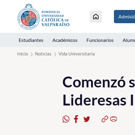
Click acá para ir directamente al contenido
Admisi
Estudiantes
Académicos
Funcionarios
Alum
Inicio
Noticias
Vida Universitaria
Comenzó se
Lideresas 