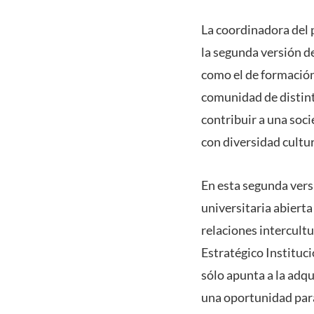
La coordinadora del p
la segunda versión de
como el de formación 
comunidad de distint
contribuir a una soci
con diversidad cultur
En esta segunda vers
universitaria abierta
relaciones intercultu
Estratégico Instituc
sólo apunta a la adq
una oportunidad para