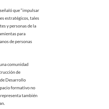
y señaló que “impulsar
es estratégicos, tales
ntes y personas de la
ramientas para
umanos de personas
r una comunidad
strucción de
 de Desarrollo
spacio formativo no
e representa también
an.