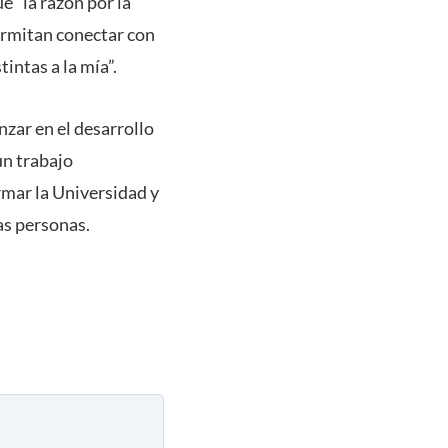
e “la razón por la
ermitan conectar con
intas a la mía”.
zar en el desarrollo
un trabajo
rmar la Universidad y
as personas.