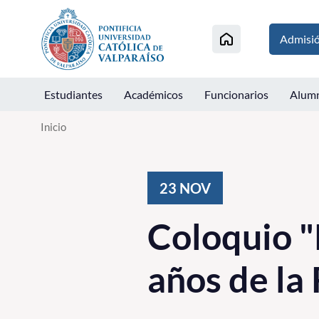
Click acá para ir directamente al contenido
Admisi
Estudiantes
Académicos
Funcionarios
Alum
Inicio
23
NOV
Coloquio "
años de la