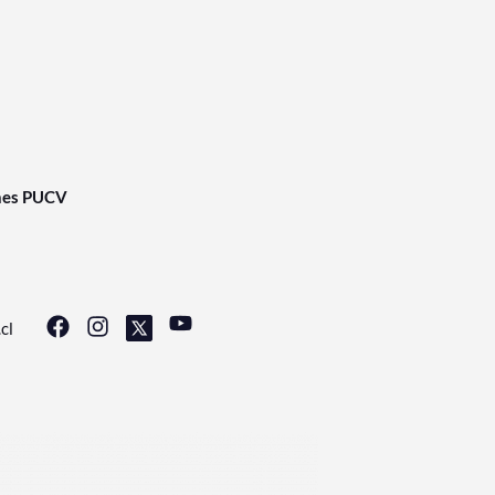
nes PUCV
cl