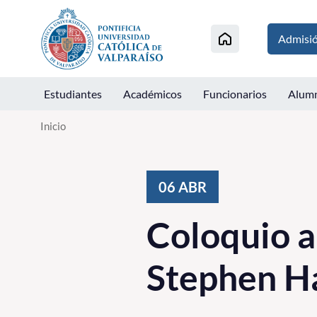
Click acá para ir directamente al contenido
Admisi
Estudiantes
Académicos
Funcionarios
Alum
Inicio
06
ABR
Coloquio a
Stephen H