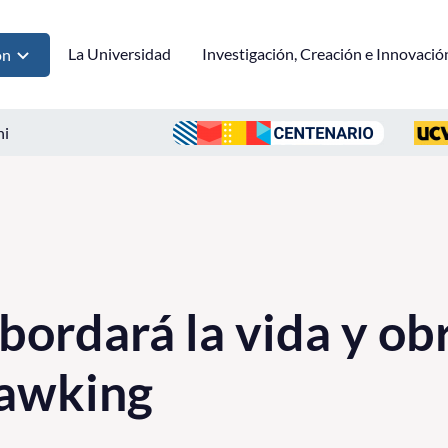
La Universidad
Investigación, Creación e Innovació
ón
ni
bordará la vida y ob
awking