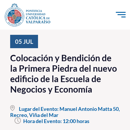
Click acá para ir directamente al contenido
La Universidad
05
JUL
Investigación, Creación e Innovación
Colocación y Bendición de
PUCV Internacional
la Primera Piedra del nuevo
Vinculación con el Medio
edificio de la Escuela de
Negocios y Economía
Admisión
Pregrado
Lugar del Evento:
Manuel Antonio Matta 50,
Recreo, Viña del Mar
Postgrado
Hora del Evento:
12:00 horas
Formación Continua