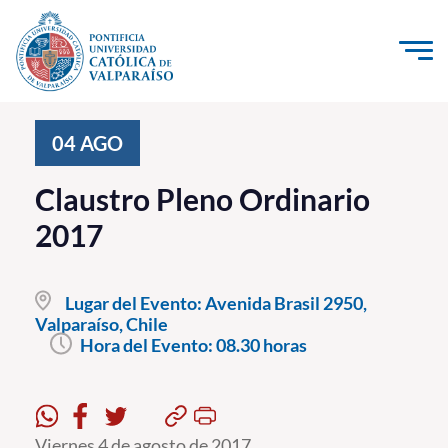
Click acá para ir directamente al contenido
La Universidad
04
AGO
Investigación, Creación e Innovación
Claustro Pleno Ordinario
PUCV Internacional
2017
Vinculación con el Medio
Lugar del Evento:
Avenida Brasil 2950,
Admisión
Valparaíso, Chile
Hora del Evento:
08.30 horas
Pregrado
Postgrado
Formación Continua
Viernes 4 de agosto de 2017