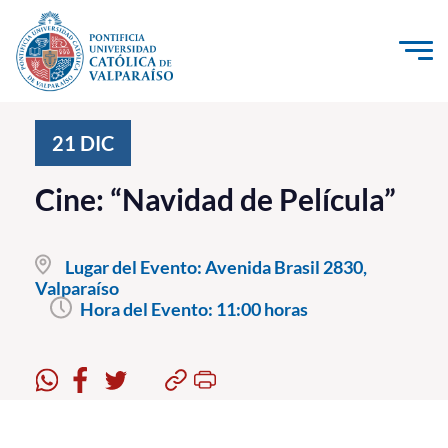
Click acá para ir directamente al contenido
La Universidad
21
DIC
Investigación, Creación e Innovación
Cine: “Navidad de Película”
PUCV Internacional
Vinculación con el Medio
Lugar del Evento:
Avenida Brasil 2830,
Valparaíso
Hora del Evento:
11:00 horas
Admisión
Pregrado
Postgrado
Formación Continua