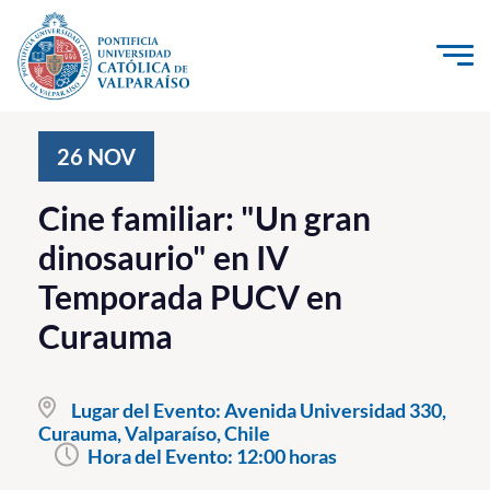
Click acá para ir directamente al contenido
La Universidad
26
NOV
Investigación, Creación e Innovación
Cine familiar: "Un gran
PUCV Internacional
dinosaurio" en IV
Vinculación con el Medio
Temporada PUCV en
Curauma
Admisión
Pregrado
Lugar del Evento:
Avenida Universidad 330,
Curauma, Valparaíso, Chile
Postgrado
Hora del Evento:
12:00 horas
Formación Continua