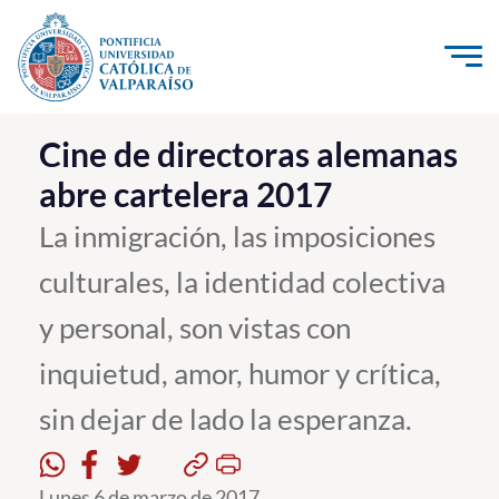
Click acá para ir directamente al contenido
La Universidad
Cine de directoras alemanas
abre cartelera 2017
Investigación, Creación e Innovación
PUCV Internacional
La inmigración, las imposiciones
Vinculación con el Medio
culturales, la identidad colectiva
y personal, son vistas con
Admisión
inquietud, amor, humor y crítica,
Pregrado
sin dejar de lado la esperanza.
Postgrado
Formación Continua
Lunes 6 de marzo de 2017