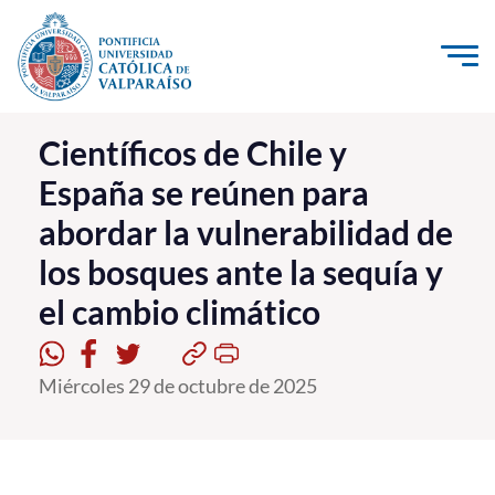
Click acá para ir directamente al contenido
La Universidad
Científicos de Chile y
España se reúnen para
Investigación, Creación e Innovación
abordar la vulnerabilidad de
PUCV Internacional
los bosques ante la sequía y
Vinculación con el Medio
el cambio climático
Admisión
Miércoles 29 de octubre de 2025
Pregrado
Postgrado
Formación Continua