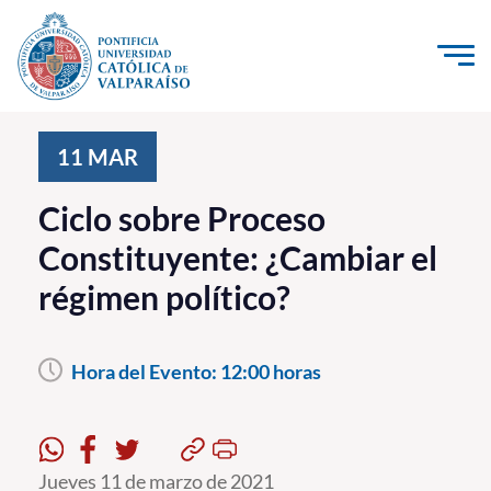
Click acá para ir directamente al contenido
La Universidad
11
MAR
Investigación, Creación e Innovación
Ciclo sobre Proceso
PUCV Internacional
Constituyente: ¿Cambiar el
Vinculación con el Medio
régimen político?
Admisión
Hora del Evento:
12:00 horas
Pregrado
Postgrado
Formación Continua
Jueves 11 de marzo de 2021