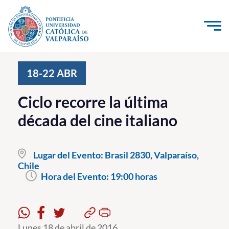
Click acá para ir directamente al contenido
La Universidad
18-22
ABR
Investigación, Creación e Innovación
Ciclo recorre la última
PUCV Internacional
década del cine italiano
Vinculación con el Medio
Lugar del Evento:
Brasil 2830, Valparaíso,
Admisión
Chile
Hora del Evento:
19:00 horas
Pregrado
Postgrado
Formación Continua
Lunes 18 de abril de 2016