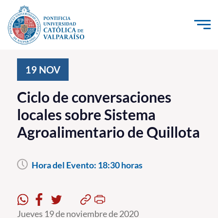
Click acá para ir directamente al contenido
La Universidad
19
NOV
Investigación, Creación e Innovación
Ciclo de conversaciones
PUCV Internacional
locales sobre Sistema
Vinculación con el Medio
Agroalimentario de Quillota
Admisión
Hora del Evento:
18:30 horas
Pregrado
Postgrado
Formación Continua
Jueves 19 de noviembre de 2020