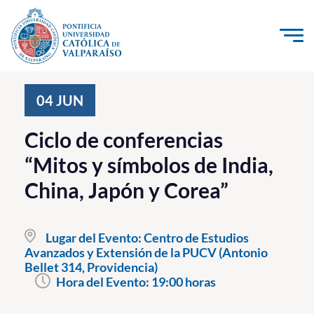
Click acá para ir directamente al contenido
La Universidad
04
JUN
Investigación, Creación e Innovación
Ciclo de conferencias
PUCV Internacional
“Mitos y símbolos de India,
Vinculación con el Medio
China, Japón y Corea”
Admisión
Lugar del Evento:
Centro de Estudios
Pregrado
Avanzados y Extensión de la PUCV (Antonio
Bellet 314, Providencia)
Postgrado
Hora del Evento:
19:00 horas
Formación Continua