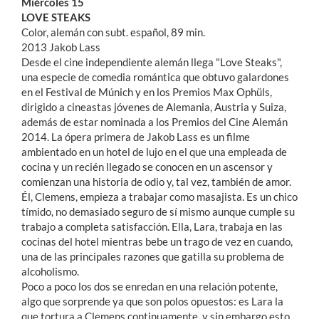
Miércoles 15
LOVE STEAKS
Color, alemán con subt. español, 89 min.
2013 Jakob Lass
Desde el cine independiente alemán llega "Love Steaks",
una especie de comedia romántica que obtuvo galardones
en el Festival de Múnich y en los Premios Max Ophüls,
dirigido a cineastas jóvenes de Alemania, Austria y Suiza,
además de estar nominada a los Premios del Cine Alemán
2014. La ópera primera de Jakob Lass es un filme
ambientado en un hotel de lujo en el que una empleada de
cocina y un recién llegado se conocen en un ascensor y
comienzan una historia de odio y, tal vez, también de amor.
Él, Clemens, empieza a trabajar como masajista. Es un chico
tímido, no demasiado seguro de sí mismo aunque cumple su
trabajo a completa satisfacción. Ella, Lara, trabaja en las
cocinas del hotel mientras bebe un trago de vez en cuando,
una de las principales razones que gatilla su problema de
alcoholismo.
Poco a poco los dos se enredan en una relación potente,
algo que sorprende ya que son polos opuestos: es Lara la
que tortura a Clemens continuamente, y sin embargo esto