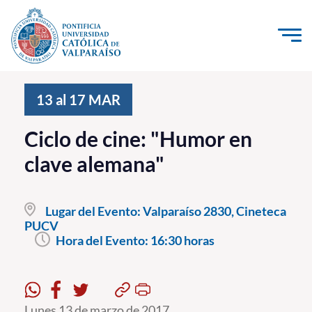
Click acá para ir directamente al contenido
La Universidad
13 al 17
MAR
Investigación, Creación e Innovación
Ciclo de cine: "Humor en
PUCV Internacional
clave alemana"
Vinculación con el Medio
Lugar del Evento:
Valparaíso 2830, Cineteca
Admisión
PUCV
Hora del Evento:
16:30 horas
Pregrado
Postgrado
Formación Continua
Lunes 13 de marzo de 2017