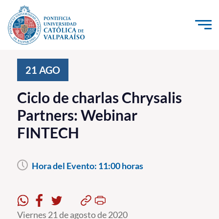
Click acá para ir directamente al contenido
La Universidad
21
AGO
Investigación, Creación e Innovación
Ciclo de charlas Chrysalis
PUCV Internacional
Partners: Webinar
Vinculación con el Medio
FINTECH
Admisión
Hora del Evento:
11:00 horas
Pregrado
Postgrado
Formación Continua
Viernes 21 de agosto de 2020